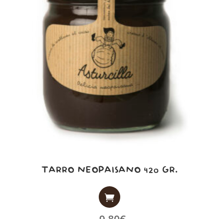
TARRO NEOPAISANO 420 GR.

9,80
€