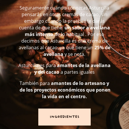
Seguramente cuando conozcas Asturcilla
pensarás en otras cremas de cacao, sin
embargo cuando la pruebes te darás
cuenta de que tiene
un sabor a avellana
más intenso
de lo habitual . Por eso
decimos que Asturcilla es una crema de
avellanas al cacao, ya que tiene un
25% de
avellana
y se nota.
Asturcilla es para
amantes de la avellana
y del cacao
a partes iguales
También para
amantes de lo artesano y
de los proyectos económicos que ponen
la vida en el centro.
INGREDIENTES