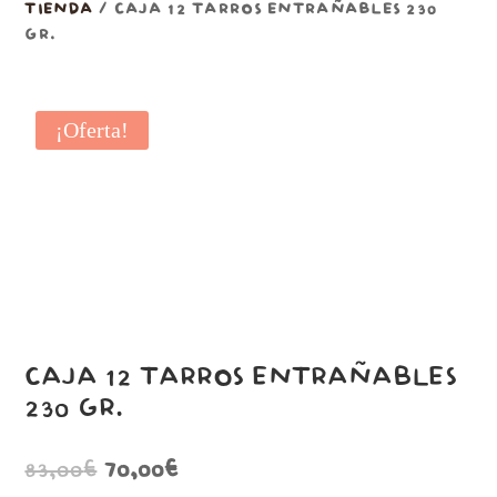
TIENDA
/ CAJA 12 TARROS ENTRAÑABLES 230
GR.
¡Oferta!
CAJA 12 TARROS ENTRAÑABLES
230 GR.
El
El
83,00
€
70,00
€
precio
precio