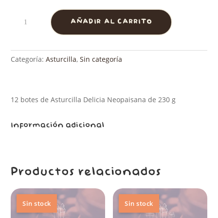
original
actual
Caja
era:
es:
AÑADIR AL CARRITO
12
83,00€.
70,00€.
tarros
entrañables
230
Categoría:
Asturcilla
,
Sin categoría
gr.
cantidad
12 botes de Asturcilla Delicia Neopaisana de 230 g
Información adicional
Productos relacionados