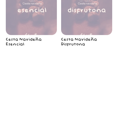
Cesta Navideña
Cesta Navideña
Esencial
Disfrutona


25,00
€
45,00
€
¡Oferta!